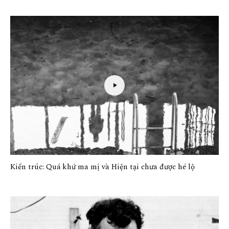
Kiến trúc: Quá khứ ma mị và Hiện tại chưa được hé lộ