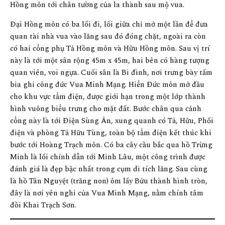
Hồng môn tới chân tường của la thành sau mộ vua.
Đại Hồng môn có ba lối đi, lối giữa chỉ mở một lần để đưa
quan tài nhà vua vào lăng sau đó đóng chặt, ngoài ra còn
có hai cổng phụ Tả Hồng môn và Hữu Hồng môn. Sau vị trí
này là tới một sân rộng 45m x 45m, hai bên có hàng tượng
quan viên, voi ngựa. Cuối sân là Bi đình, nơi trưng bày tấm
bia ghi công đức Vua Minh Mạng. Hiển Đức môn mở đầu
cho khu vực tẩm điện, được giới hạn trong một lớp thành
hình vuông biểu trưng cho mặt đất. Bước chân qua cảnh
cổng này là tới Điện Sùng Ân, xung quanh có Tả, Hữu, Phối
điện và phòng Tả Hữu Tùng, toàn bộ tẩm điện kết thúc khi
bước tới Hoàng Trạch môn. Có ba cây cầu bắc qua hồ Trừng
Minh là lối chính dẫn tới Minh Lâu, một công trình được
đánh giá là đẹp bậc nhất trong cụm di tích lăng. Sau cùng
là hồ Tân Nguyệt (trăng non) ôm lấy Bửu thành hình tròn,
đây là nơi yên nghỉ của Vua Minh Mạng, nằm chính tâm
đồi Khai Trạch Sơn.