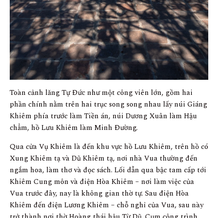
Toàn cảnh lăng Tự Đức như một công viên lớn, gồm hai
phần chính nằm trên hai trục song song nhau lấy núi Giáng
Khiêm phía trước làm Tiền án, núi Dương Xuân làm Hậu
chẩm, hồ Lưu Khiêm làm Minh Đường.
Qua cửa Vụ Khiêm là đến khu vực hồ Lưu Khiêm, trên hồ có
Xung Khiêm tạ và Dũ Khiêm tạ, nơi nhà Vua thường đến
ngắm hoa, làm thơ và đọc sách. Lối dẫn qua bậc tam cấp tới
Khiêm Cung môn và điện Hòa Khiêm – nơi làm việc của
Vua trước đây, nay là không gian thờ tự. Sau điện Hòa
Khiêm đến điện Lương Khiêm – chỗ nghỉ của Vua, sau này
trở thành nơi thờ Hoàng thái hậu Từ Dũ. Cụm công trình