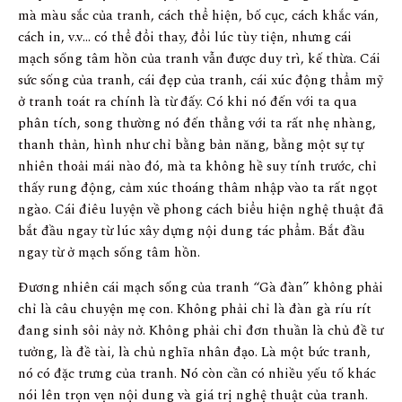
mà màu sắc của tranh, cách thể hiện, bố cục, cách khắc ván,
cách in, v.v… có thể đổi thay, đổi lúc tùy tiện, nhưng cái
mạch sống tâm hồn của tranh vẫn được duy trì, kế thừa. Cái
sức sống của tranh, cái đẹp của tranh, cái xúc động thẩm mỹ
ở tranh toát ra chính là từ đấy. Có khi nó đến với ta qua
phân tích, song thường nó đến thẳng với ta rất nhẹ nhàng,
thanh thản, hình như chỉ bằng bản năng, bằng một sự tự
nhiên thoải mái nào đó, mà ta không hề suy tính trước, chỉ
thấy rung động, cảm xúc thoáng thâm nhập vào ta rất ngọt
ngào. Cái điêu luyện về phong cách biểu hiện nghệ thuật đã
bắt đầu ngay từ lúc xây dựng nội dung tác phẩm. Bắt đầu
ngay từ ở mạch sống tâm hồn.
Đương nhiên cái mạch sống của tranh “Gà đàn” không phải
chỉ là câu chuyện mẹ con. Không phải chỉ là đàn gà ríu rít
đang sinh sôi nảy nở. Không phải chỉ đơn thuần là chủ đề tư
tưởng, là đề tài, là chủ nghĩa nhân đạo. Là một bức tranh,
nó có đặc trưng của tranh. Nó còn cần có nhiều yếu tố khác
nói lên trọn vẹn nội dung và giá trị nghệ thuật của tranh.