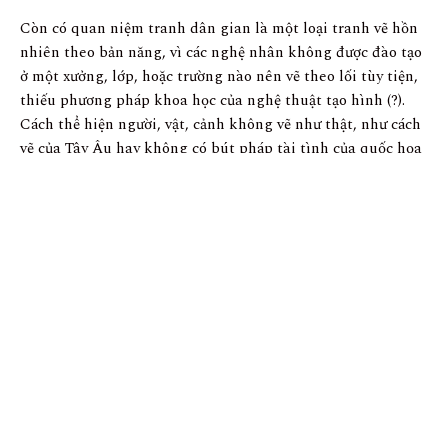
Còn có quan niệm tranh dân gian là một loại tranh vẽ hồn
nhiên theo bản năng, vì các nghệ nhân không được đào tạo
ở một xưởng, lớp, hoặc trường nào nên vẽ theo lối tùy tiện,
thiếu phương pháp khoa học của nghệ thuật tạo hình (?).
Cách thể hiện người, vật, cảnh không vẽ như thật, như cách
vẽ của Tây Âu hay không có bút pháp tài tình của quốc họa
Trung Quốc. Màu sắc chỉ là những màu sặc sỡ nguyên chất,
không phải là một bảng màu tả chân một cách nhuần nhị,
hiển hóa như bảng màu của Trung Quốc hay Nhật Bản cổ
điển. Cách sắp xếp trong tranh cũng theo thể tùy tiện, thích
gì vẽ nấy, thiếu khoa học về ánh sáng, thiếu định luật xa
gần, diễn tả không gian, phối sắc và đặc điểm là vẽ người
lại ngây ngô, đơn điệu, công thức.
Một số người chuyên nghiệp có xu hướng theo những
trường phái hội họa hiện đại của Tây Âu thì xô vào khai
thác, thưởng thức cái đẹp ngây ngô, ngộ nghĩnh, cho đấy là
phong cách độc đáo của dân tộc, phù hợp với trào lưu hội