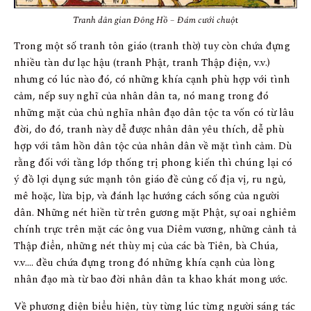
Tranh dân gian Đông Hồ – Đám cưới chuộ
t
Trong một số tranh tôn giáo (tranh thờ) tuy còn chứa đựng
nhiều tàn dư lạc hậu (tranh Phật, tranh Thập điện, v.v.)
nhưng có lúc nào đó, có những khía cạnh phù hợp với tình
cảm, nếp suy nghĩ của nhân dân ta, nó mang trong đó
những mặt của chủ nghĩa nhân đạo dân tộc ta vốn có từ lâu
đời, do đó, tranh này dễ được nhân dân yêu thích, dễ phù
hợp với tâm hồn dân tộc của nhân dân về mặt tình cảm. Dù
rằng đối với tầng lớp thống trị phong kiến thì chúng lại có
ý đồ lợi dụng sức mạnh tôn giáo đề củng cố địa vị, ru ngủ,
mê hoặc, lừa bịp, và đánh lạc hướng cách sống của người
dân. Những nét hiền từ trên gương mặt Phật, sự oai nghiêm
chính trực trên mặt các ông vua Diêm vương, những cảnh tả
Thập điển, những nét thùy mị của các bà Tiên, bà Chúa,
v.v…. đều chứa đựng trong đó những khía cạnh của lòng
nhân đạo mà từ bao đời nhân dân ta khao khát mong ước.
Về phương diện biểu hiện, tùy từng lúc từng người sáng tác