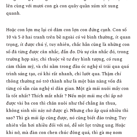
lên cùng với mươi con gà con quây quần xúm xít xung
quanh.
Hoặc con lợn mẹ lại có dăm con lợn con đứng cạnh. Con số
10 và 5 ở hai tranh trên bề ngoài có vẻ bình thường, ít quan
trọng, ít được chú ý, tuy nhiên, chắc hẳn cũng là những con
số đã từng được cân nhắc, đắn đo. Dù sự cân nhắc đó, trong
trường hợp này, chi thuộc về tư duy hình tượng, có rung
cảm thẩm mỹ, và chỉ nằm trong đầu óc nghệ sĩ trải qua quá
trình sáng tạo, có khi rất nhanh, chỉ lướt qua. Thậm chí
thông thường nó trở thành như là một bản năng vốn đã
từng có sẵn của nghệ sĩ dân gian. Một gà mái nuôi mấy con
là tốt nhất? Thích mắt nhất ? Nếu một mái mẹ chỉ ấp nở
được vài ba con thì chăn nuôi như thế chẳng ăn thua,
không sinh sôi nảy nở được gì. Nhưng cho ấp quá nhiều thì
sao? Thì gà mái ấp cũng được, nó cũng biết đảo trứng. Tuy
nhiên vẫn hơi nhiều đối với nó, dễ sót lọt trứng ung. Hoặc
khi nở, mà đàn con chen chúc đông quá, thì gà mẹ nom