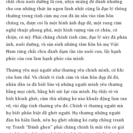
chắt chiu nuôi dưỡng lũ con, nhịn miệng để dành nhường
cho con những thức ăn ngon lành nhất cũng là đạo lý thông
thường trong tình cảm mẹ con đã ăn sâu vào tâm hồn
chúng ta, được coi là một hình ảnh đẹp đẽ, một rung cảm
nghệ thuật phong phú, một hình tượng vừa có chân, có
thiện, có mỹ. Phải chăng chính tình cảm, đạo lý này đã phản
ảnh, nuôi dưỡng, và sản sinh những tâm hồn bà mẹ Việt
Nam từng chắt chiu dành dụm tần tảo nuôi con, lấy hạnh
phúc của con làm hạnh phúc của mình.
Thương yêu mọi người như thương yêu chính mình, có khi
còn hơn thế. Và chính vì tình cảm và tâm hồn đẹp đẽ đó,
nhân dân ta đã biết bảo vệ những người mình yêu thương
bằng mọi cách, bằng hết sức lực của mình. Họ thấy rõ và
biết khinh ghét, căm thù những kẻ nào khuấy động làm tan
vỡ, vùi dập tình thương yêu đó. Chính vì thương người mà
họ biết phân biệt đề ghét người. Họ thương những người
đàn bà hiền lành, nên họ ghét những kẻ cướp chồng tranh
vợ. Tranh “Đánh ghen” phải chăng chính là mũi tên có giá