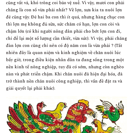
cũng vất vả, khó trông coi bảo vệ xuể. Vì vậy, mươi con phải
chăng là con số vừa phải nhất? Về lợn, xưa kia ta nuôi lợn
đẻ cũng vậy. Đẻ hai ba con thì ít quá, nhưng hàng chục con
thì lợn mẹ không đủ sữa, sức chăm có hạn, lợn con còi và
chậm lớn (có khi người nông dân phải cho bớt lợn con đi,
chỉ để lại một số lượng cần thiết, vừa sức). Vì vậy, phải chăng
đàn lợn con cũng chỉ nên có độ năm con là vừa phải ? (Tất
nhiên đây là quan niệm và kinh nghiệm về chăn nuôi lúc
bấy giờ, trong điều kiện nhân dân ta đang sống trong một
nền kinh tế nông nghiệp, tuy đã có sớm, nhưng còn nghèo
nàn và phát triển chậm. Khi chăn nuôi đã hiện đại hóa, đã
trở thành nền chăn nuôi công nghiệp, thì vấn đề đặt ra và
giải quyết lại phải khác).