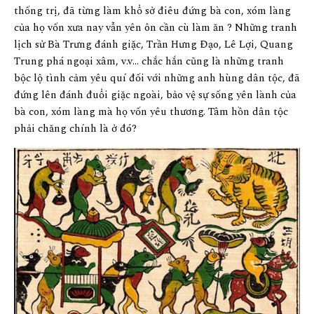
thống trị, đã từng làm khổ sở điêu đứng bà con, xóm làng
của họ vốn xưa nay vẫn yên ôn cần cù làm ăn ? Những tranh
lịch sử Bà Trưng đánh giặc, Trần Hưng Đạo, Lê Lợi, Quang
Trung phá ngoại xâm, v.v… chắc hắn cũng là những tranh
bộc lộ tình cảm yêu quí đối với những anh hùng dân tộc, đã
đứng lên đánh đuổi giặc ngoài, bảo vệ sự sống yên lành của
bà con, xóm làng mà họ vốn yêu thương. Tâm hồn dân tộc
phải chăng chính là ở đó?