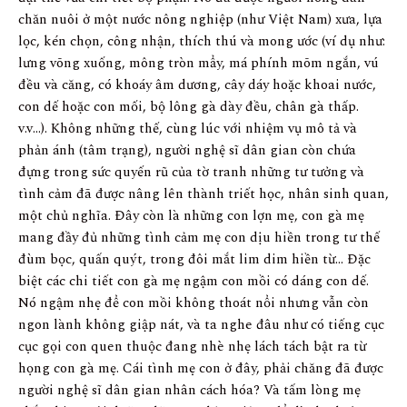
chăn nuôi ở một nước nông nghiệp (như Việt Nam) xưa, lựa
lọc, kén chọn, công nhận, thích thú và mong ước (ví dụ như:
lưng võng xuống, mông tròn mẩy, má phính mõm ngắn, vú
đều và căng, có khoáy âm dương, cây dáy hoặc khoai nước,
con dế hoặc con mối, bộ lông gà dày đều, chân gà thấp.
v.v…). Không những thế, cùng lúc với nhiệm vụ mô tả và
phản ánh (tâm trạng), người nghệ sĩ dân gian còn chứa
đựng trong sức quyến rũ của tờ tranh những tư tưởng và
tình cảm đã được nâng lên thành triết học, nhân sinh quan,
một chủ nghĩa. Đây còn là những con lợn mẹ, con gà mẹ
mang đầy đủ những tình cảm mẹ con dịu hiền trong tư thế
đùm bọc, quấn quýt, trong đôi mắt lim dim hiền từ… Đặc
biệt các chi tiết con gà mẹ ngậm con mồi có dáng con dế.
Nó ngậm nhẹ để con mồi không thoát nổi nhưng vẫn còn
ngon lành không giập nát, và ta nghe đâu như có tiếng cục
cục gọi con quen thuộc đang nhè nhẹ lách tách bật ra từ
họng con gà mẹ. Cái tình mẹ con ở đây, phải chăng đã được
người nghệ sĩ dân gian nhân cách hóa? Và tấm lòng mẹ