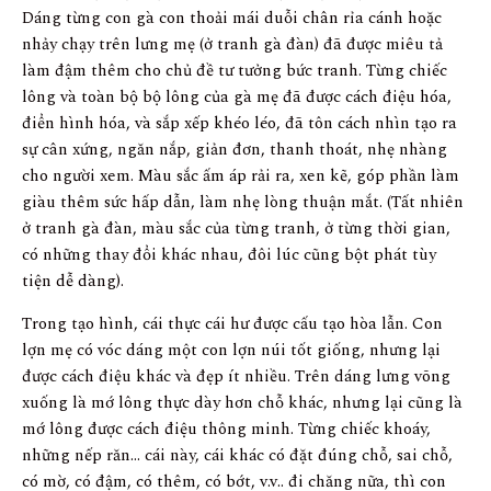
Dáng từng con gà con thoải mái duỗi chân rỉa cánh hoặc
nhảy chạy trên lưng mẹ (ở tranh gà đàn) đã được miêu tả
làm đậm thêm cho chủ đề tư tưởng bức tranh. Từng chiếc
lông và toàn bộ bộ lông của gà mẹ đã được cách điệu hóa,
điển hình hóa, và sắp xếp khéo léo, đã tôn cách nhìn tạo ra
sự cân xứng, ngăn nắp, giản đơn, thanh thoát, nhẹ nhàng
cho người xem. Màu sắc ấm áp rải ra, xen kẽ, góp phần làm
giàu thêm sức hấp dẫn, làm nhẹ lòng thuận mắt. (Tất nhiên
ở tranh gà đàn, màu sắc của từng tranh, ở từng thời gian,
có những thay đổi khác nhau, đôi lúc cũng bột phát tùy
tiện dễ dàng).
Trong tạo hình, cái thực cái hư được cấu tạo hòa lẫn. Con
lợn mẹ có vóc dáng một con lợn núi tốt giống, nhưng lại
được cách điệu khác và đẹp ít nhiều. Trên dáng lưng võng
xuống là mớ lông thực dày hơn chỗ khác, nhưng lại cũng là
mớ lông được cách điệu thông minh. Từng chiếc khoáy,
những nếp răn… cái này, cái khác có đặt đúng chỗ, sai chỗ,
có mờ, có đậm, có thêm, có bớt, v.v.. đi chăng nữa, thì con