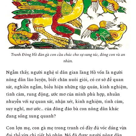
Tranh Đông Hồ đàn gà con cầu chúc cho sự sung túc, đông con và an
nhàn.
Ngẫm thấy, người nghệ sĩ dân gian làng Hồ vốn là người
nông dân lão luyện, biết chăn nuôi giỏi, có cơ sở để quan
sát, nghiền ngẫm, biểu hiện những tập quán, kinh nghiệm,
tình cảm, rung động, ước mơ của mình phù hợp, nhuần
nhuyễn với sự quan sát, nhận xét, kinh nghiệm, tình cảm,
suy nghĩ, mơ ước… của đông đảo bà con nông dân khác
đang sống xung quanh?
Con lợn mẹ, con gà mẹ trong tranh có đầy đủ vóc dáng vừa
đại thể vừa chi tiết bộ phận. Nó đã được người nông dân