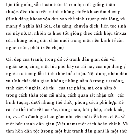
lợn tốt giống vẫn hoàn toàn là con lợn tốt giống thân
thuộc, đèo theo trên mình những chiếc khoáy âm dương
(Hình dáng khoáy vốn dựa vào thể sinh trưởng của lông, và
mang ý nghĩa hài hòa, cân xứng, chuyển dịch, liên tục sinh
sôi nảy nở. Dĩ nhiên ta hiểu tốt giống theo cách hiệu từ xưa
của những nông dân chăn nuôi trong một nền kinh tế còn
nghèo nàn, phát triển chậm).
Cái đẹp của tranh, trong đó có tranh dân gian đến với
người xem, cùng một lúc phô bày cả cái hay của nội dung ý
nghĩa tư tưởng lẫn hình thức biểu hiện. Nội dung nhân dân
và tính chất dân gian không những nằm ở trong tư tưởng,
tình cảm ý nghĩa, đề tài… của tác phẩm, mà còn nằm ở
trong cách thâu tóm cái nhìn, cách quan sát nhận xét… các
hình tượng, dưới những thể thức, phong cách phù hợp. Kẻ
cả các thể thức về hòa sắc, dùng màu, bút pháp, cách khắc,
in, v.v… Có đánh giá bao gồm như vậy mới dễ khen, chê… về
một bức tranh dân gian (Việt nam) một cách hoàn chỉnh. Và
tâm hồn dân tộc (trong một bức tranh dân gian) là một thứ