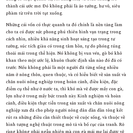
thành cái ước mơ. Đó không phải là ảo tưởng, hư vô, siêu
phàm từ trên trời tụt xuống.
Những cái vốn có thực quanh ta đó chính là nền tảng làm
cho ta có được sức phong phú thiên hình vạn trạng trong
cách nhìn, nhiều khả năng sinh hoạt sáng tạo trong tư
tưởng, súc tích giàu có trong tâm hồn, tự do phóng túng
thoải mái trong thể hiện. Nó không bị vun vén, gò bó khô
khan theo một ước lệ, khuôn thước định sẵn nào đó đã có
trước. Nếu không phải là một người đã từng sống nhiều
năm ở nông thôn, quen thuộc, và có hiểu biết về sản xuất và
chăn nuôi nông nghiệp trong hoàn cảnh, điều kiện, đặc
điểm cụ thể như ở nước ta, thì khó mà vẽ được mấy con gà,
lợn như ở trong mấy bức tranh này. Kinh nghiệm và hoàn
cảnh, điều kiện thực tiễn trong sản xuất và chăn nuôi nông
nghiệp xưa đã cho phép người nông dân dần dần tông kết
rút ra những điều cần thiết thuộc về cuộc sống, và thuộc về
hình tượng nghệ thuật trong mô tả và bố cục của tranh. Rõ
ràng không phải ngẫu nhiên mà con gà mái mẹ lại được vẽ