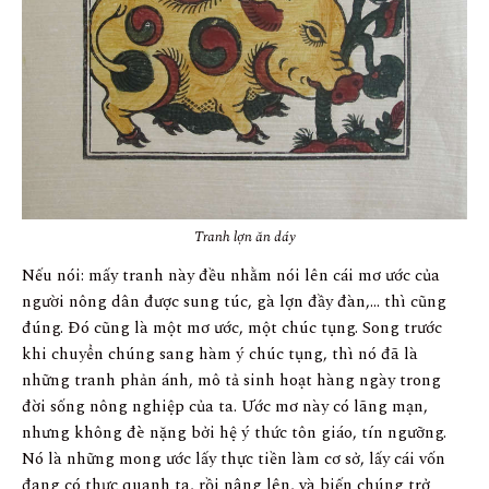
Tranh lợn ăn dáy
Nếu nói: mấy tranh này đều nhằm nói lên cái mơ ước của
người nông dân được sung túc, gà lợn đầy đàn,… thì cũng
đúng. Đó cũng là một mơ ước, một chúc tụng. Song trước
khi chuyển chúng sang hàm ý chúc tụng, thì nó đã là
những tranh phản ánh, mô tả sinh hoạt hàng ngày trong
đời sống nông nghiệp của ta. Ước mơ này có lãng mạn,
nhưng không đè nặng bởi hệ ý thức tôn giáo, tín ngưỡng.
Nó là những mong ước lấy thực tiền làm cơ sở, lấy cái vốn
đang có thực quanh ta, rồi nâng lên, và biến chúng trở