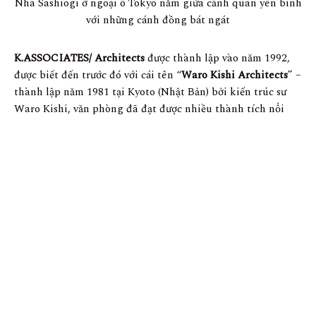
Nhà Sashiogi ở ngoại ô Tokyo nằm giữa cảnh quan yên bình
với những cánh đồng bát ngát
K.ASSOCIATES/ Architects
được thành lập vào năm 1992,
được biết đến trước đó với cái tên “
Waro Kishi Architects
” –
thành lập năm 1981 tại Kyoto (Nhật Bản) bởi kiến trúc sư
Waro Kishi, văn phòng đã đạt được nhiều thành tích nổi
bật và được công nhận vê mặt chuyên môn với gần 25 năm
trong ngành.