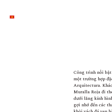
Công trình nổi bật
một trường hợp đặc
Arquitectura. Khác
Muralla Roja đi th
dưới lăng kính hìn
gợi nhớ đến các th
khỏi vách đá ven b