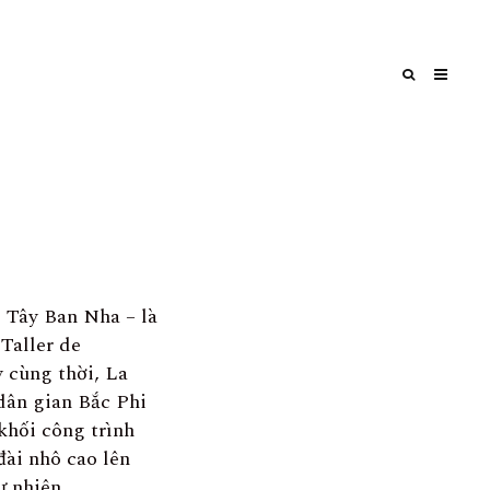
 Tây Ban Nha – là
Taller de
 cùng thời, La
 dân gian Bắc Phi
khối công trình
đài nhô cao lên
ự nhiên.