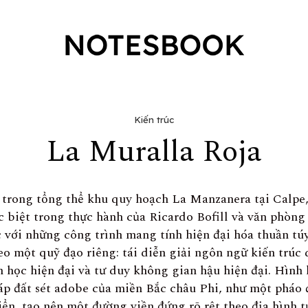
Kiến trúc
La Muralla Roja
 trong tổng thể khu quy hoạch La Manzanera tại Calpe,
 biệt trong thực hành của Ricardo Bofill và văn phòng 
 với những công trình mang tính hiện đại hóa thuần túy
eo một quỹ đạo riêng: tái diễn giải ngôn ngữ kiến trúc
h học hiện đại và tư duy không gian hậu hiện đại. Hình 
áp đất sét adobe của miền Bắc châu Phi, như một pháo 
iển, tạo nên một đường viền đứng rõ rệt theo địa hình t