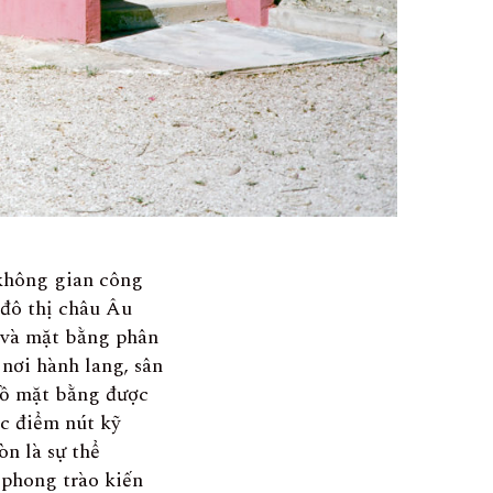
 không gian công
 đô thị châu Âu
 và mặt bằng phân
nơi hành lang, sân
đồ mặt bằng được
ác điểm nút kỹ
òn là sự thể
phong trào kiến