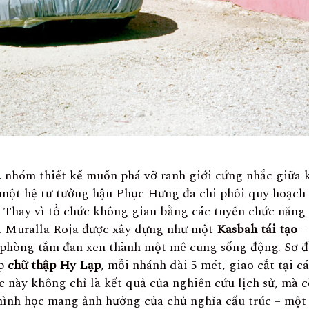
, nhóm thiết kế muốn phá vỡ ranh giới cứng nhắc giữa
 một hệ tư tưởng hậu Phục Hưng đã chi phối quy hoạch
. Thay vì tổ chức không gian bằng các tuyến chức năng
La Muralla Roja được xây dựng như một
Kasbah tái tạo
– 
à phòng tắm đan xen thành một mê cung sống động. Sơ 
íp
chữ thập Hy Lạp
, mỗi nhánh dài 5 mét, giao cắt tại c
c này không chỉ là kết quả của nghiên cứu lịch sử, mà c
ình học mang ảnh hưởng của chủ nghĩa cấu trúc – một 