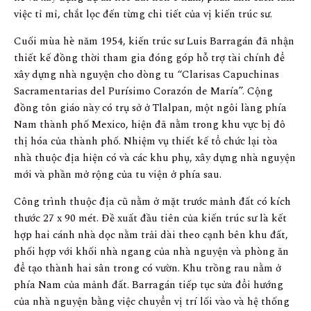
việc tỉ mỉ, chắt lọc đến từng chi tiết của vị kiến trúc sư.
Cuối mùa hè năm 1954, kiến trúc sư Luis Barragán đã nhận
thiết kế đồng thời tham gia đóng góp hỗ trợ tài chính để
xây dựng nhà nguyện cho dòng tu “Clarisas Capuchinas
Sacramentarias del Purísimo Corazón de María”. Cộng
đồng tôn giáo này có trụ sở ở Tlalpan, một ngôi làng phía
Nam thành phố Mexico, hiện đã nằm trong khu vực bị đô
thị hóa của thành phố. Nhiệm vụ thiết kế tổ chức lại tòa
nhà thuộc địa hiện có và các khu phụ, xây dựng nhà nguyện
mới và phần mở rộng của tu viện ở phía sau.
Công trình thuộc địa cũ nằm ở mặt trước mảnh đất có kích
thước 27 x 90 mét. Đề xuất đầu tiên của kiến trúc sư là kết
hợp hai cánh nhà dọc nằm trải dài theo cạnh bên khu đất,
phối hợp với khối nhà ngang của nhà nguyện và phòng ăn
để tạo thành hai sân trong có vườn. Khu trồng rau nằm ở
phía Nam của mảnh đất. Barragán tiếp tục sửa đổi hướng
của nhà nguyện bằng việc chuyển vị trí lối vào và hệ thống