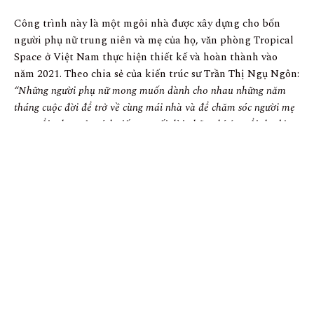
Công trình này là một mgôi nhà được xây dựng cho bốn
người phụ nữ trung niên và mẹ của họ, văn phòng Tropical
Space ở Việt Nam thực hiện thiết kế và hoàn thành vào
năm 2021. Theo chia sẻ của kiến trúc sư Trần Thị Ngụ Ngôn:
“Những người phụ nữ mong muốn dành cho nhau những năm
tháng cuộc đời để trở về cùng mái nhà và để chăm sóc người mẹ
cao tuổi, như một cách tiếp tục nối dài những kí ức tuổi thơ bị
đứt đoạn.”