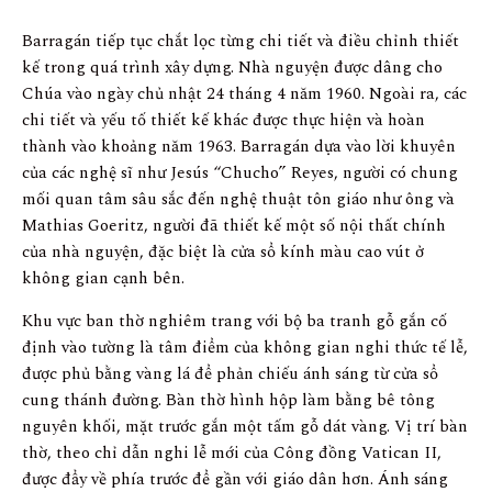
Barragán tiếp tục chắt lọc từng chi tiết và điều chỉnh thiết
kế trong quá trình xây dựng. Nhà nguyện được dâng cho
Chúa vào ngày chủ nhật 24 tháng 4 năm 1960. Ngoài ra, các
chi tiết và yếu tố thiết kế khác được thực hiện và hoàn
thành vào khoảng năm 1963. Barragán dựa vào lời khuyên
của các nghệ sĩ như Jesús “Chucho” Reyes, người có chung
mối quan tâm sâu sắc đến nghệ thuật tôn giáo như ông và
Mathias Goeritz, người đã thiết kế một số nội thất chính
của nhà nguyện, đặc biệt là cửa sổ kính màu cao vút ở
không gian cạnh bên.
Khu vực ban thờ nghiêm trang với bộ ba tranh gỗ gắn cố
định vào tường là tâm điểm của không gian nghi thức tế lễ,
được phủ bằng vàng lá để phản chiếu ánh sáng từ cửa sổ
cung thánh đường. Bàn thờ hình hộp làm bằng bê tông
nguyên khối, mặt trước gắn một tấm gỗ dát vàng. Vị trí bàn
thờ, theo chỉ dẫn nghi lễ mới của Công đồng Vatican II,
được đẩy về phía trước để gần với giáo dân hơn. Ánh sáng