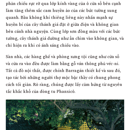
phản chiếu rực rỡ qua lớp kính vàng của ô cửa sổ bên cạnh
làm tăng thêm sắc cam huyền ảo của các bức tường xung
quanh. Bầu không khí thiêng liêng này nhấn mạnh sự
huyền bí của cây thánh giá đặt ở giữa điện và không gian
bên cánh nhà nguyện. Cùng lớp sơn đồng màu với các bức
tường, cây thánh giá dường như ẩn chìm vào không gian, và
chỉ hiện ra khi có ánh sáng chiếu vào.
Sàn nhà, các hàng ghế và phòng xưng tội cũng như cửa sổ
và cửa ra vào đều được làm bằng gỗ ván thông phủ véc-ni.
Tất cả đồ nội thất, được chính Barragán thiết kế và sau đó,
tạo tác bởi những người thợ mộc bậc thầy có chung phong
cách tối giản. Rõ ràng, chúng được lấy cảm hứng từ nguyên
tắc khắc khổ của dòng tu Phanxicô.