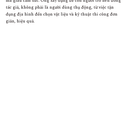
mà giàu cảm xúc. Ông xây dựng để con người trở nên đồng
tác giả, không phải là người dùng thụ động, từ việc tận
dụng địa hình đến chọn vật liệu và kỹ thuật thi công đơn
giản, hiệu quả.
CÔNG TRÌNH XÂY DỰNG BẮT ĐẦU (Hausermann và Telmont ở giữa bên
trái và bên phải), năm 1966. ẢNH: DANIEL TELMONT