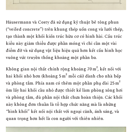
Häusermann và Costy đã sử dụng kỹ thuật bê tông phun
(“veiled concrete”) trên khung thép uốn cong và lưới thép,
tạo thành một khối kiến trúc hữu cơ có hình hài. Cấu trúc
kiểu này giảm thiểu được phần móng vì chỉ cần một vài
điểm đỡ và sử dụng vật liệu hiệu quả hơn kết cấu hình học
vuông vức truyền thống khoảng một phần ba.
Không gian nội thất chính rộng khoảng 70 m², kết nối với
hai khối nhỏ hơn (khoảng 5 m² mỗi cái) dành cho nhà bếp
và phòng tắm. Phía nam có thêm một phần phụ dài 25 m²
ôm lấy hai khối cầu nhỏ được thiết kế làm phòng xông hơi
và phòng tắm, dù phần nội thất chưa hoàn thiện. Các khối
này không đơn thuần là tổ hợp chức năng mà là những
“hình khối” kết nối nội thất với ngoại cảnh, ánh sáng, và
quan trọng hơn hết là con người với thiên nhiên.