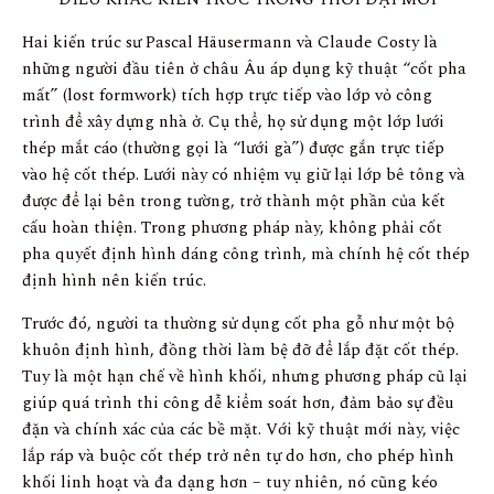
Hai kiến trúc sư Pascal Häusermann và Claude Costy là
những người đầu tiên ở châu Âu áp dụng kỹ thuật “cốt pha
mất” (lost formwork) tích hợp trực tiếp vào lớp vỏ công
trình để xây dựng nhà ở. Cụ thể, họ sử dụng một lớp lưới
thép mắt cáo (thường gọi là “lưới gà”) được gắn trực tiếp
vào hệ cốt thép. Lưới này có nhiệm vụ giữ lại lớp bê tông và
được để lại bên trong tường, trở thành một phần của kết
cấu hoàn thiện. Trong phương pháp này, không phải cốt
pha quyết định hình dáng công trình, mà chính hệ cốt thép
định hình nên kiến trúc.
Trước đó, người ta thường sử dụng cốt pha gỗ như một bộ
khuôn định hình, đồng thời làm bệ đỡ để lắp đặt cốt thép.
Tuy là một hạn chế về hình khối, nhưng phương pháp cũ lại
giúp quá trình thi công dễ kiểm soát hơn, đảm bảo sự đều
đặn và chính xác của các bề mặt. Với kỹ thuật mới này, việc
lắp ráp và buộc cốt thép trở nên tự do hơn, cho phép hình
khối linh hoạt và đa dạng hơn – tuy nhiên, nó cũng kéo