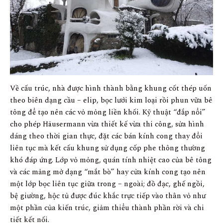
Về cấu trúc, nhà được hình thành bằng khung cốt thép uốn
theo biên dạng cầu – elip, bọc lưới kim loại rồi phun vữa bê
tông để tạo nên các vỏ mỏng liền khối. Kỹ thuật “đắp nổi”
cho phép Häusermann vừa thiết kế vừa thi công, sửa hình
dáng theo thời gian thực, đặt các bán kính cong thay đổi
liên tục mà kết cấu khung sử dụng cốp phe thông thường
khó đáp ứng. Lớp vỏ mỏng, quán tính nhiệt cao của bê tông
và các mảng mở dạng “mắt bò” hay cửa kính cong tạo nên
một lớp bọc liên tục giữa trong – ngoài; đồ đạc, ghế ngồi,
bệ giường, hộc tủ được đúc khắc trực tiếp vào thân vỏ như
một phần của kiến trúc, giảm thiểu thành phần rời và chi
tiết kết nối.