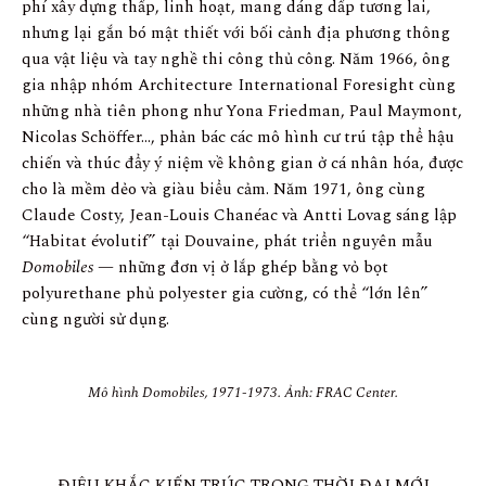
phí xây dựng thấp, linh hoạt, mang dáng dấp tương lai,
nhưng lại gắn bó mật thiết với bối cảnh địa phương thông
qua vật liệu và tay nghề thi công thủ công. Năm 1966, ông
gia nhập nhóm Architecture International Foresight cùng
những nhà tiên phong như Yona Friedman, Paul Maymont,
Nicolas Schöffer…, phản bác các mô hình cư trú tập thể hậu
chiến và thúc đẩy ý niệm về không gian ở cá nhân hóa, được
cho là mềm dẻo và giàu biểu cảm. Năm 1971, ông cùng
Claude Costy, Jean-Louis Chanéac và Antti Lovag sáng lập
“Habitat évolutif” tại Douvaine, phát triển nguyên mẫu
Domobiles
— những đơn vị ở lắp ghép bằng vỏ bọt
polyurethane phủ polyester gia cường, có thể “lớn lên”
cùng người sử dụng.
Mô hình Domobiles, 1971-1973. Ảnh: FRAC Center.
ĐIÊU KHẮC KIẾN TRÚC TRONG THỜI ĐẠI MỚI