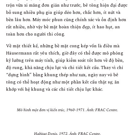
trộn vữa xi măng đơn giản như trước, bê tông hiện đại được
bổ sung nhiều phụ gia giúp dẻo hơn, chắc hơn, ít nứt và
bền lâu hơn. Máy móc phun cũng chính xác và ổn định hơn
rất nhiều, nhờ vậy bề mặt hoàn thiện đẹp, ít hao hụt, an
toàn hơn cho người thi công.
Về mặt thiết kế, những bề mặt cong kép vốn là điều mà
Häusermann rất yêu thích, giờ đây có thể được mô phỏng
kỹ lưỡng trên máy tính, giúp kiểm soát tốt hơn về độ bền,
độ rung, khả năng chịu lực và chi tiết kết cấu. Thay vì chỉ
“dựng hình” bằng khung thép như xưa, ngày nay vỏ bê
tông có thể hoạt động như một phần kết cấu thật sự, ăn
khớp với hệ khung và các chi tiết chịu lực khác.
Mô hình một đơn vị kiến trúc, 1960-1971. Ảnh: FRAC Centre.
Habitat Denis, 1972. Ảnh: FRAC Centre.