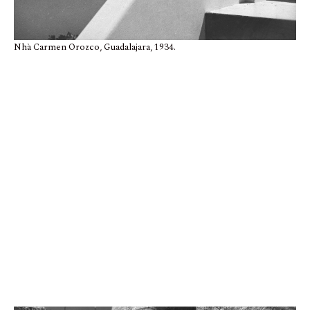
Nhà Carmen Orozco, Guadalajara, 1934.
Luis Barragán và chú ngựa Arjala của ông năm 1969. Ảnh: René Burri