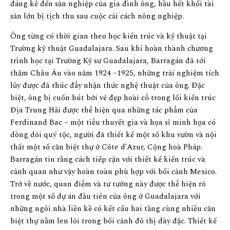
đáng kể đến sản nghiệp của gia đình ông, hầu hết khối tài
sản lớn bị tịch thu sau cuộc cải cách nông nghiệp.
Ông từng có thời gian theo học kiến ​​trúc và kỹ thuật tại
Trường kỹ thuật Guadalajara. Sau khi hoàn thành chương
trình học tại Trường Kỹ sư Guadalajara, Barragán đã tới
thăm Châu Âu vào năm 1924 –1925, những trải nghiệm tích
lũy được đã thúc đẩy nhận thức nghệ thuật của ông. Đặc
biệt, ông bị cuốn hút bởi vẻ đẹp hoài cổ trong lối kiến trúc
Địa Trung Hải được thể hiện qua những tác phẩm của
Ferdinand Bac – một tiểu thuyết gia và họa sĩ minh họa có
dòng dõi quý tộc, người đã thiết kế một số khu vườn và nội
thất một số căn biệt thự ở Côte d’Azur, Cộng hoà Pháp.
Barragán tin rằng cách tiếp cận với thiết kế kiến ​​trúc và
cảnh quan như vậy hoàn toàn phù hợp với bối cảnh Mexico.
Trở về nước, quan điểm và tư tưởng này được thể hiện rõ
trong một số dự án đầu tiên của ông ở Guadalajara với
những ngôi nhà liền kề có kết cấu hai tầng cùng nhiều căn
biệt thự nằm len lỏi trong bối cảnh đô thị dày đặc. Thiết kế