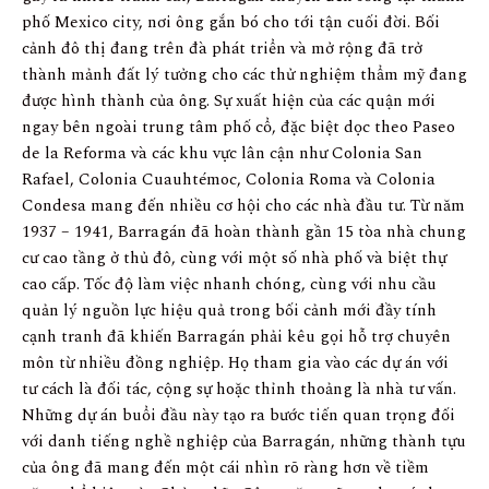
phố Mexico city, nơi ông gắn bó cho tới tận cuối đời. Bối
cảnh đô thị đang trên đà phát triển và mở rộng đã trở
thành mảnh đất lý tưởng cho các thử nghiệm thẩm mỹ đang
được hình thành của ông. Sự xuất hiện của các quận mới
ngay bên ngoài trung tâm phố cổ, đặc biệt dọc theo Paseo
de la Reforma và các khu vực lân cận như Colonia San
Rafael, Colonia Cuauhtémoc, Colonia Roma và Colonia
Condesa mang đến nhiều cơ hội cho các nhà đầu tư. Từ năm
1937 – 1941, Barragán đã hoàn thành gần 15 tòa nhà chung
cư cao tầng ở thủ đô, cùng với một số nhà phố và biệt thự
cao cấp. Tốc độ làm việc nhanh chóng, cùng với nhu cầu
quản lý nguồn lực hiệu quả trong bối cảnh mới đầy tính
cạnh tranh đã khiến Barragán phải kêu gọi hỗ trợ chuyên
môn từ nhiều đồng nghiệp. Họ tham gia vào các dự án với
tư cách là đối tác, cộng sự hoặc thỉnh thoảng là nhà tư vấn.
Những dự án buổi đầu này tạo ra bước tiến quan trọng đối
với danh tiếng nghề nghiệp của Barragán, những thành tựu
của ông đã mang đến một cái nhìn rõ ràng hơn về tiềm