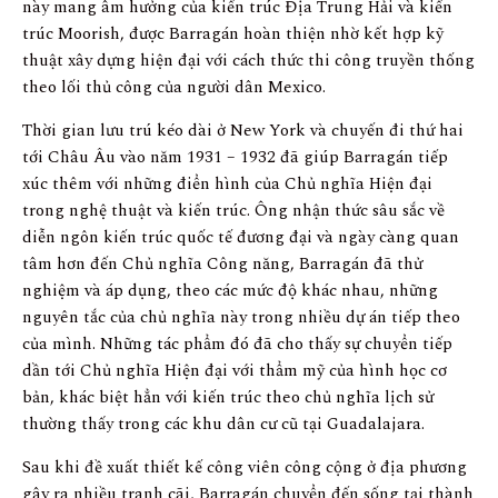
này mang âm hưởng của kiến ​​trúc Địa Trung Hải và kiến
trúc Moorish, được Barragán hoàn thiện nhờ kết hợp kỹ
thuật xây dựng hiện đại với cách thức thi công truyền thống
theo lối thủ công của người dân Mexico.
Thời gian lưu trú kéo dài ở New York và chuyến đi thứ hai
tới Châu Âu vào năm 1931 – 1932 đã giúp Barragán tiếp
xúc thêm với những điển hình của Chủ nghĩa Hiện đại
trong nghệ thuật và kiến ​​trúc. Ông nhận thức sâu sắc về
diễn ngôn kiến ​​trúc quốc tế đương đại và ngày càng quan
tâm hơn đến Chủ nghĩa Công năng, Barragán đã thử
nghiệm và áp dụng, theo các mức độ khác nhau, những
nguyên tắc của chủ nghĩa này trong nhiều dự án tiếp theo
của mình. Những tác phẩm đó đã cho thấy sự chuyển tiếp
dần tới Chủ nghĩa Hiện đại với thẩm mỹ của hình học cơ
bản, khác biệt hẳn với kiến ​​trúc theo chủ nghĩa lịch sử
thường thấy trong các khu dân cư cũ tại Guadalajara.
Sau khi đề xuất thiết kế công viên công cộng ở địa phương
gây ra nhiều tranh cãi, Barragán chuyển đến sống tại thành