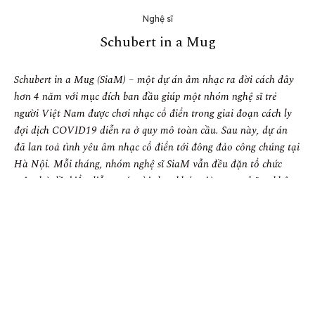
Nghệ sĩ
Schubert in a Mug
Schubert in a Mug (SiaM) – một dự án âm nhạc ra đời cách đây
hơn 4 năm với mục đích ban đầu giúp một nhóm nghệ sĩ trẻ
người Việt Nam được chơi nhạc cổ điển trong giai đoạn cách ly
đợi dịch COVID19 diễn ra ở quy mô toàn cầu. Sau này, dự án
đã lan toả tình yêu âm nhạc cổ điển tới đông đảo công chúng tại
Hà Nội. Mỗi tháng, nhóm nghệ sĩ SiaM vẫn đều đặn tổ chức
một chủ đề, biểu diễn trước vài chục khán giả trong những không
gian nhỏ vô cùng ấm cúng. Nghệ sĩ cello – Phan Đỗ Phúc đã
dành nhiều giải thưởng quốc tế, có bằng tiến sĩ âm nhạc, từng có
thời gian 10 năm học tập tại New York, Mỹ.
Năm 2020, anh chuyển về Hà Nội sinh sống và sáng lập dự án
SiaM cùng nghệ sĩ dương cầm Hoàng Hồ Thu, nghệ sĩ vĩ cầm
Patcharaphan Khumprakob và Nguỵ Hải An.