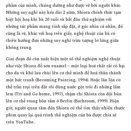
phẩm của mình, chúng dường như được vẽ bởi người khác.
Những suy nghĩ này kéo dài 2 năm, Shiota chính thức tạm
biệt hội hoạ khi bà 20 tuổi và bắt đầu thử nghiệm với
những tác phẩm mang tính sắp đặt, ở góc nhìn cá nhân, đó
cũng là vẽ, khác với hoạ trên giấy, nghệ thuật của bà có
thiên hướng đưa những suy nghĩ trừu tượng lơ lửng giữa
không trung.
Giai đoạn đó còn xuất hiện một số thể nghiệm nghệ thuật
như việc Shiota đổ sơn enamel – một loại hoá chất rất có hại
cho da và khó lau chùi lên cơ thể mình để hoá thân thành
một bức tranh (Becoming Painting, 1994). Hoặc lăn lộn cơ
thể trần trụi trên đất rồi dùng nước gột trôi đi những lấm
lem (Try and Go home, 1997), thậm chí Shiota còn dội bùn
lên cơ thể trong bồn tắm ở Berlin (Bathroom, 1999). Hiện
giờ, người quan tâm đến Shiota có thể tìm thấy nhiều thước
phim quay lại quá trình thể nghiệm của bà được chia sẻ
trên YouTube.