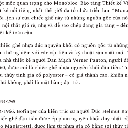
ột mốc quan trọng cho Monobloc. Bảo tàng Thiết kế Vi
t kế nổi tiếng nhất thế giới đã tổ chức triển lãm “Mono
õi lịch sử của chiếc ghế này từ những nguồn gốc của nó
 nội thất giá rẻ, nhẹ và dễ sao chép đang gia tăng – đế
ết kế toàn cầu.
chiếc ghế nhựa đúc nguyên khối có nguồn gốc từ những
ầu thử nghiệm với các vật liệu và kỹ thuật sản xuất mới
à nhà thiết kế người Đan Mạch Verner Panton, người đã
0, được coi là chiếc ghế nhựa nguyên khối đầu tiên. Tuy
i thủy tinh gia cố polyester – có giá thành cao, khiến 
hứ không phải là mặt hàng đại trà.
1961-1968
-1966, Bofinger của kiến trúc sư người Đức Helmut Bät
hiếc ghế đầu tiên được ép phun nguyên khối duy nhất, r
o Magistretti, được làm từ nhựa gia cố bằng sợi thủy ti