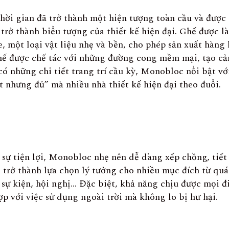
thời gian đã trở thành một hiện tượng toàn cầu và được 
, trở thành biểu tượng của thiết kế hiện đại. Ghế được l
 một loại vật liệu nhẹ và bền, cho phép sản xuất hàng l
hế được chế tác với những đường cong mềm mại, tạo cả
ó những chi tiết trang trí cầu kỳ, Monobloc nổi bật với
ít nhưng đủ” mà nhiều nhà thiết kế hiện đại theo đuổi.
 sự tiện lợi, Monobloc nhẹ nên dễ dàng xếp chồng, tiế
 trở thành lựa chọn lý tưởng cho nhiều mục đích từ quá
 sự kiện, hội nghị… Đặc biệt, khả năng chịu được mọi đi
p với việc sử dụng ngoài trời mà không lo bị hư hại.