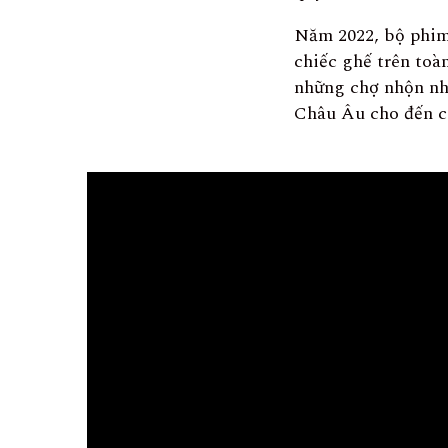
Năm 2022, bộ phim
chiếc ghế trên toà
những chợ nhộn nh
Châu Âu cho đến cá