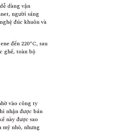
 dễ dàng vận
net, người sáng
g nghệ đúc khuôn và
lene đến 220°C, sau
c ghế, toàn bộ
nhờ vào công ty
ghi nhận được bán
 kế này được sao
ẩm mỹ nhỏ, nhưng