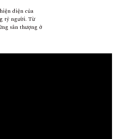
hiện diện của
g tỷ người. Từ
ững sân thượng ở