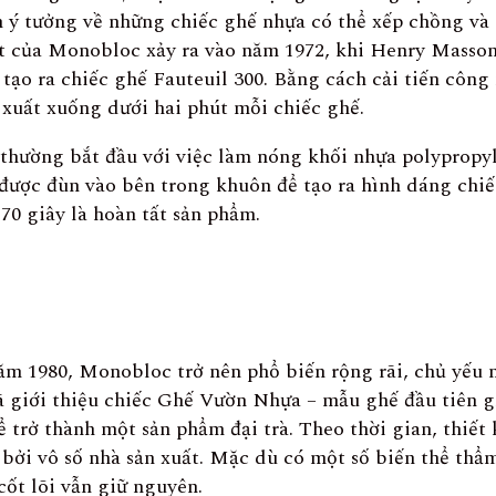
 ý tưởng về những chiếc ghế nhựa có thể xếp chồng và
t của Monobloc xảy ra vào năm 1972, khi Henry Masson
 tạo ra chiếc ghế Fauteuil 300. Bằng cách cải tiến côn
 xuất xuống dưới hai phút mỗi chiếc ghế.
 thường bắt đầu với việc làm nóng khối nhựa polypropy
được đùn vào bên trong khuôn để tạo ra hình dáng chiế
70 giây là hoàn tất sản phẩm.
m 1980, Monobloc trở nên phổ biến rộng rãi, chủ yếu 
đã giới thiệu chiếc Ghế Vườn Nhựa – mẫu ghế đầu tiên 
ể trở thành một sản phẩm đại trà. Theo thời gian, thiết
 bởi vô số nhà sản xuất. Mặc dù có một số biến thể th
cốt lõi vẫn giữ nguyên.