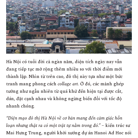
Hà Nội có tuổi đời cả ngàn năm, diện tích ngày nay vẫn
đang tiếp tục mở rộng thêm nhiều so với thời điểm mới
thành lập. Nhìn từ trên cao, đô thị này tựa như một bức
tranh mang phong cách
collage art
. Ở đó, các mảnh ghép
tưởng như ngẫu nhiên từ quá khứ đến hiện tại được cắt,
dán, đặt cạnh nhau và không ngừng biến đổi với tốc độ
nhanh chóng.
“Diện mạo đô thị Hà Nội về cơ bản mang đến cảm giác hỗn
loạn nhưng thật ra có một trật tự nằm trong đó.”
– kiến trúc sư
Mai Hưng Trung, người khởi xướng dự án Hanoi Ad Hoc nói