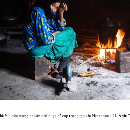
hà Vừ, một trong ba căn nhà được đề cập trong tạp chí Notesbook 01.
Ảnh
: 