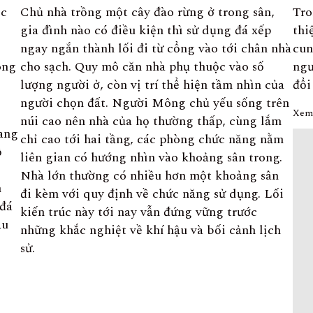
ệc
Chủ nhà trồng một cây đào rừng ở trong sân,
Tro
gia đình nào có điều kiện thì sử dụng đá xếp
thi
ngay ngắn thành lối đi từ cổng vào tới chân nhà
cun
ông
cho sạch. Quy mô căn nhà phụ thuộc vào số
ngư
lượng người ở, còn vị trí thể hiện tầm nhìn của
đổi
người chọn đất. Người Mông chủ yếu sống trên
Xem 
núi cao nên nhà của họ thường thấp, cùng lắm
ang
chỉ cao tới hai tầng, các phòng chức năng nằm
ổ
liên gian có hướng nhìn vào khoảng sân trong.
Nhà lớn thường có nhiều hơn một khoảng sân
h
đi kèm với quy định về chức năng sử dụng. Lối
 đá
kiến trúc này tới nay vẫn đứng vững trước
ầu
những khắc nghiệt về khí hậu và bối cảnh lịch
sử.