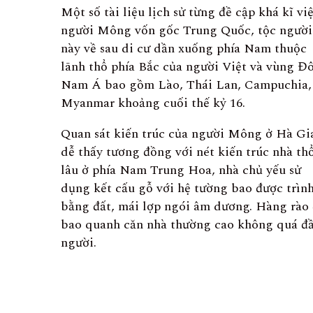
Một số tài liệu lịch sử từng đề cập khá kĩ vi
người Mông vốn gốc Trung Quốc, tộc người
này về sau di cư dần xuống phía Nam thuộc
lãnh thổ phía Bắc của người Việt và vùng Đ
Nam Á bao gồm Lào, Thái Lan, Campuchia,
Myanmar khoảng cuối thế kỷ 16.
Quan sát kiến trúc của người Mông ở Hà Gi
dễ thấy tương đồng với nét kiến trúc nhà th
lâu ở phía Nam Trung Hoa, nhà chủ yếu sử
dụng kết cấu gỗ với hệ tường bao được trìn
bằng đất, mái lợp ngói âm dương. Hàng rào
bao quanh căn nhà thường cao không quá đ
người.