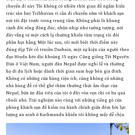
chuyến đi này. Tôi không có nhiều thời gian để ngắm kiến
trúc sân bay Tribhuvan vì cần di chuyển sớm về khách sạn
nơi tôi đặt trước trong trung tâm. Không phải là khung
cảnh đời sống đông đúc, nhộn nhịp như tưởng tượng, nơi
đây vắng vẻ một cách lạ thường khiến tâm trạng tôi đôi
phần hụt hẫng. Một lúc sau, tôi mới biết thời điểm này
đúng dịp Tết cổ truyền Dashain, một sự kiện của người theo
đạo Hindu kéo dài khoảng 15 ngày. Cũng giống Tết Nguyên
Đán ở Việt Nam, người dân Nepal được nghỉ lễ và thường
họ đi du lịch hoặc dành thời gian sum họp bên gia đình.
Không có những cửa hàng tiện ích, cũng không có những
nhà hàng để có thể ghé thăm thưởng thức ẩm thực của
Nepal, bữa ăn đầu tiên của tôi ở đây vỏn vẹn chỉ có ba quả
chuối nhỏ. Trải nghiệm này cùng với những tiếng gõ cửa
phòng khách sạn để kiểm tra hành chính giữa đêm bởi lực
lượng an ninh ở Kathmandu khiến tôi không mấy dễ chịu.