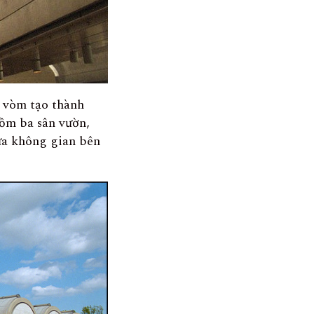
h vòm tạo thành
gồm ba sân vườn,
ữa không gian bên