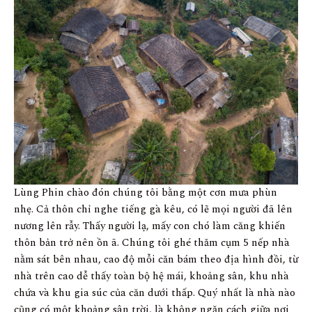
Lùng Phin chào đón chúng tôi bằng một cơn mưa phùn
nhẹ. Cả thôn chỉ nghe tiếng gà kêu, có lẽ mọi người đã lên
nương lên rẫy. Thấy người lạ, mấy con chó làm căng khiến
thôn bản trở nên ồn ã. Chúng tôi ghé thăm cụm 5 nếp nhà
nằm sát bên nhau, cao độ mỗi căn bám theo địa hình đồi, từ
nhà trên cao dễ thấy toàn bộ hệ mái, khoảng sân, khu nhà
chứa và khu gia súc của căn dưới thấp. Quý nhất là nhà nào
cũng có một khoảng sân trời, là không ngăn cách giữa nơi