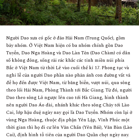
Người Dao xưa có gốc ở đảo Hải Nam (Trung Quốc), gồm
bảy nhóm. Ở Việt Nam hiện có ba nhóm chính gồn Dao
Tuyển, Dao Nga Hoàng và Dao Làn Tẻn (Dao Chàm) có dân
số không đông, sống rải rác khắc các tỉnh miền núi phía
Bắc ở Việt Nam từ thời Lê vào cuối thế kỉ 17. Phong tục và
nghi lễ của người Dao phần nào phản ánh con đường vất vả
để họ đến được Việt Nam, từ băng biển, vượt núi, qua sông
theo lối Hải Nam, Phòng Thành tới Bắc Giang. Từ đó, người
Dao theo sông Lô ngược lên cao tới Hà Giang, hình thành
nên người Dao Áo dài, nhánh khác theo sông Chảy tới Lào
Cai, lớp hậu duệ ngày nay gọi là Dao Tuyển. Nhóm còn lại ở
vùng Nga Hoàng, thuộc địa phận Yên Lập, Vĩnh Phúc một
thời gian thì họ di cư lên Văn Chấn (Yên Bái), Văn Bàn (Lào
Cai), định hình tổ tiên của người Dao Quần chẹt ngày nay.