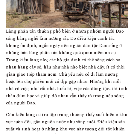
Làng phân tán thường phổ biến ở những nhóm người Dao
sống bằng nghề làm nương rẫy. Do điều kiện canh tác
không ổn định, ngắn ngày nên người dân tộc Dao sống ở
những bản làng phân tán không quá quan niệm an cư.
Trong kiểu làng này, các hộ gia đình có thể sống cách xa
nhau hàng cây số, hầu như nhà nào biết nhà đấy, ít có thời
gian giao tiếp thăm nom. Chủ yếu nếu có đi làm nương
hoặc lên chợ phiên mới có dịp gặp nhau. Nhưng khi mỗi
nhà có việc, như cất nhà, hiếu hỉ, việc của dòng tộc…thì tinh
thần đùm bọc và giúp đỡ nhau vẫn thấy rõ trong nếp sống
của người Dao.
Còn kiểu làng cư trú tập trung thường thấy xuất hiện ở khu
vực sườn đồi, gần nguồn nước như sông suối. Điều kiện sản
xuất và sinh hoạt ở những khu vực này tương đối tốt khiến