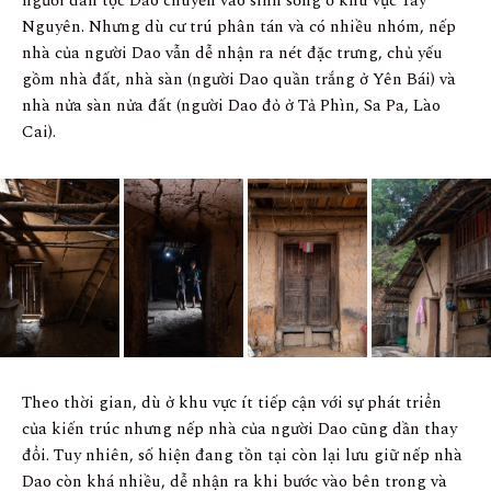
người dân tộc Dao chuyển vào sinh sống ở khu vực Tây
Nguyên. Nhưng dù cư trú phân tán và có nhiều nhóm, nếp
nhà của người Dao vẫn dễ nhận ra nét đặc trưng, chủ yếu
gồm nhà đất, nhà sàn (người Dao quần trắng ở Yên Bái) và
nhà nửa sàn nửa đất (người Dao đỏ ở Tả Phìn, Sa Pa, Lào
Cai).
Theo thời gian, dù ở khu vực ít tiếp cận với sự phát triển
của kiến trúc nhưng nếp nhà của người Dao cũng dần thay
đổi. Tuy nhiên, số hiện đang tồn tại còn lại lưu giữ nếp nhà
Dao còn khá nhiều, dễ nhận ra khi bước vào bên trong và