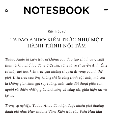
Kiến trúc sư
TADAO ANDO: KIẾN TRÚC NHƯ MỘT
HÀNH TRÌNH NỘI TÂM
Tadao Ando là kiến trúc sư không qua đào tạo chính quy, xuất
thân từ khu phố lao động ở Osaka, từng là võ sĩ quyền Anh. Ông
tự mày mò học kiến trúc qua những chuyến đi vòng quanh thế
giới. Kiến trúc của ông không chỉ là công trình vật chất, mà còn
là không gian khơi gợi suy tưởng, một cuộc đối thoại giữa con
người và thiên nhiên, giữa ánh sáng và bóng tối, giữa hiện tại và
ký ức.
Trong sự nghiệp, Tadao Ando đã nhận được nhiều giải thưởng
danh giá như: Huy chương Vàng Kiến trúc của Viện Hàn lâm