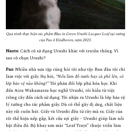
Quá trình thực hiện tác phẩm Blue in Green Urushi Lacquer Leaf tại xưởng
của Pao ở Eindhoven, năm 2023.
Naoto
: Cách cô sử dụng Urushi khác với truyền thống. Vì
sao cô chọn Urushi?
Pao
: Nhiều nhà sưu tập cũng hỏi tôi như vậy. Ban đầu tôi chỉ
làm việc với giấy. Họ hỏi,
“Nếu làm đổ nước hay cà phê lên, có
lớp bảo vệ nào không?”
Tôi phản đối lớp phủ hóa học. Khi
đến Aizu Wakamatsu học nghề Urushi, tôi hiểu từ việc
trồng cây đến cách sử dụng. Tôi nhận ra Urushi là lớp bảo vệ
lý tưởng cho tác phẩm giấy. Dù có thể gây dị ứng, chất liệu
này rất cuốn hút. Giấy và Urushi đều từ cây mà ra. Giấy của
tôi thể hiện nếp gấp, kết cấu sợi giấy – Urushi giúp làm nổi
bật điều đó. Bộ khay sơn mài “Leaf Trays” thuộc triển lãm