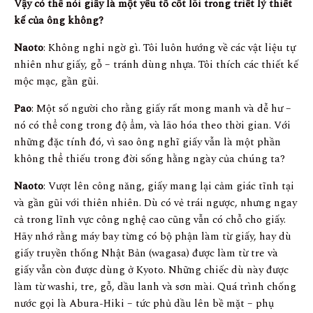
Vậy có thể nói giấy là một yếu tố cốt lõi trong triết lý thiết
kế của ông không?
Naoto
: Không nghi ngờ gì. Tôi luôn hướng về các vật liệu tự
nhiên như giấy, gỗ – tránh dùng nhựa. Tôi thích các thiết kế
mộc mạc, gần gũi.
Pao
: Một số người cho rằng giấy rất mong manh và dễ hư –
nó có thể cong trong độ ẩm, và lão hóa theo thời gian. Với
những đặc tính đó, vì sao ông nghĩ giấy vẫn là một phần
không thể thiếu trong đời sống hằng ngày của chúng ta?
Naoto
: Vượt lên công năng, giấy mang lại cảm giác tĩnh tại
và gần gũi với thiên nhiên. Dù có vẻ trái ngược, nhưng ngay
cả trong lĩnh vực công nghệ cao cũng vẫn có chỗ cho giấy.
Hãy nhớ rằng máy bay từng có bộ phận làm từ giấy, hay dù
giấy truyền thống Nhật Bản (wagasa) được làm từ tre và
giấy vẫn còn được dùng ở Kyoto. Những chiếc dù này được
làm từ washi, tre, gỗ, dầu lanh và sơn mài. Quá trình chống
nước gọi là Abura-Hiki – tức phủ dầu lên bề mặt – phụ