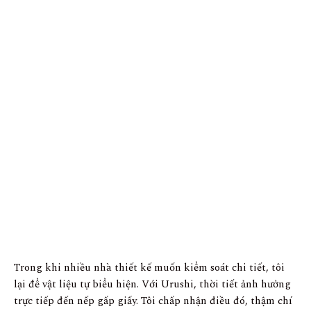
Pao Hui Kao, “Urushi Lacquer Leaf Purple Red”, Giấy, hồ gạo, sơn mài
Urushi, sắc tố đỏ và tím, tác phẩm độc bản thuộc một bộ sưu tập ngẫu nhiên, có
chữ ký của nghệ sĩ ở mặt sau, năm 2023.
Trong khi nhiều nhà thiết kế muốn kiểm soát chi tiết, tôi
lại để vật liệu tự biểu hiện. Với Urushi, thời tiết ảnh hưởng
trực tiếp đến nếp gấp giấy. Tôi chấp nhận điều đó, thậm chí