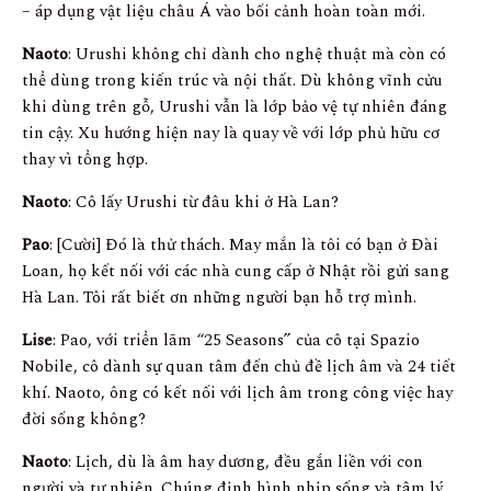
– áp dụng vật liệu châu Á vào bối cảnh hoàn toàn mới.
Naoto
: Urushi không chỉ dành cho nghệ thuật mà còn có
thể dùng trong kiến trúc và nội thất. Dù không vĩnh cửu
khi dùng trên gỗ, Urushi vẫn là lớp bảo vệ tự nhiên đáng
tin cậy. Xu hướng hiện nay là quay về với lớp phủ hữu cơ
thay vì tổng hợp.
Naoto
: Cô lấy Urushi từ đâu khi ở Hà Lan?
Pao
: [Cười] Đó là thử thách. May mắn là tôi có bạn ở Đài
Loan, họ kết nối với các nhà cung cấp ở Nhật rồi gửi sang
Hà Lan. Tôi rất biết ơn những người bạn hỗ trợ mình.
Lise
: Pao, với triển lãm “25 Seasons” của cô tại Spazio
Nobile, cô dành sự quan tâm đến chủ đề lịch âm và 24 tiết
khí. Naoto, ông có kết nối với lịch âm trong công việc hay
đời sống không?
Naoto
: Lịch, dù là âm hay dương, đều gắn liền với con
người và tự nhiên. Chúng định hình nhịp sống và tâm lý.