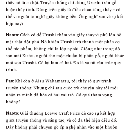
thấy nó là cơ hội. Truyền thống chỉ dùng Urushi trên gỗ
hoặc thủy tinh. Dùng trên giấy là điều chưa từng thấy – có
thể vì người ta nghĩ giấy không bền. Ông nghĩ sao về sự kết
hợp này?
Naoto
: Cách cô để Urushi thấm vào giấy thay vì phủ lên bề
mặt thật đột phá. Nó khiến Urushi trở thành một phần cơ
thể tác phẩm, không chỉ là lớp ngoài. Giống như trong đồ
sơn mài Kishu, người thợ mộc chuẩn bị phần gỗ, người khác
mới sơn Urushi. Cô lại làm cả hai. Đó là sự tái cấu trúc quy
trình.
Pao
: Khi còn ở Aizu Wakamatsu, tôi thấy rõ quy trình
truyền thống. Nhưng chỉ sau cuộc trò chuyện này tôi mới
nhận ra mình đã hòa cả hai vai trò. Có quá tham vọng
không?
Naoto
: Giải thưởng Loewe Craft Prize đề cao sự kết hợp
giữa truyền thống và sáng tạo, và cô đã thể hiện điều đó.
Đây không phải chuyện gò ép nghệ nhân vào một khuôn