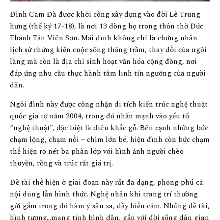
Đình Cam Đà được khởi công xây dựng vào đời Lê Trung
hưng (thế kỷ 17-18), là nơi 13 dòng họ trong thôn thờ Đức
Thánh Tản Viên Sơn. Mái đình không chỉ là chứng nhân
lịch sử chứng kiến cuộc sống thăng trầm, thay đổi của ngôi
làng mà còn là địa chỉ sinh hoạt văn hóa cộng đồng, nơi
đáp ứng nhu cầu thực hành tâm linh tín ngưỡng của người
dân.
Ngôi đình này được công nhận di tích kiến trúc nghệ thuật
quốc gia từ năm 2004, trong đó nhấn mạnh vào yếu tố
“nghệ thuật”, đặc biệt là điêu khắc gỗ. Bên cạnh những bức
chạm lộng, chạm nổi – chìm lớn bé, hiện đình còn bức chạm
thể hiện rõ nét ba phân lớp với hình ảnh người chèo
thuyền, rồng và trúc rất giá trị.
Đề tài thể hiện ở giai đoạn này rất đa dạng, phong phú cả
nội dung lẫn hình thức. Nghệ nhân khi trang trí thường
gửi gắm trong đó hàm ý sâu xa, đầy biểu cảm. Những đề tài,
hình tượng…mang tính bình dân, gắn với đời sống dân gian