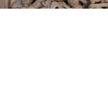
Đây là ngôi đình ra đời sớm nhất, có thể là kiến trúc mẫu
cho đình làng Việt Nam.